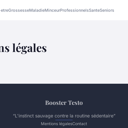
-etre
Grossesse
Maladie
Minceur
Professionnels
Sante
Seniors
s légales
Booster Testo
“L'instinct sauvage contre la routine sédentaire”
Mentions légales
Contact